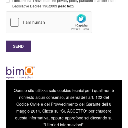
I declare that I have read the privacy policy pursuant to article 13 of
Legislative Decree 196/2003
(read text)
Sede di CARPI
Questo sito utilizza solo cookies tecnici per i quali non è
Via Carracci, N.15 - 41012, Carpi (MO) - ITALY
richiesto alcun consenso, ai sensi dell art. 122 del
Tel. +39 059 6550586
Codice Civile e del Provvedimento del Garante dell 8
maggio 2014. Clicca su "Sì, ACCETTO" per chiudere
Sede di MODENA
questa informativa, oppure approfondisci cliccando su
Direzionale 70 Via Giardini 470/Scala H 41124 Modena
"Ulteriori informazioni".
Tel. +39 059 9787487