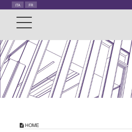
ITA
FR
HOME