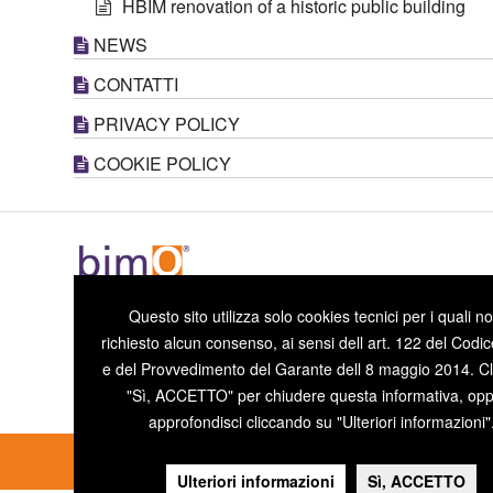
HBIM renovation of a historic public building
NEWS
CONTATTI
PRIVACY POLICY
COOKIE POLICY
Questo sito utilizza solo cookies tecnici per i quali n
Sede di CARPI
Sede
richiesto alcun consenso, ai sensi dell art. 122 del Codic
Via Carracci, N.15 - 41012, Carpi (MO) - ITALY
Direz
e del Provvedimento del Garante dell 8 maggio 2014. Cl
Tel. +39 059 6550586
Tel. 
"Sì, ACCETTO" per chiudere questa informativa, op
REA M
approfondisci cliccando su "Ulteriori informazioni"
Ulteriori informazioni
Sì, ACCETTO