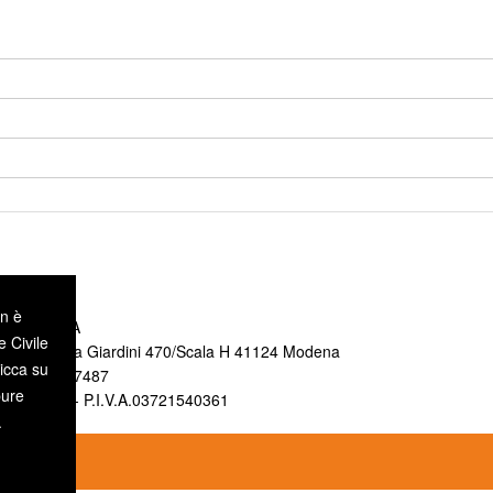
on è
 di MODENA
e Civile
ionale 70 Via Giardini 470/Scala H 41124 Modena
icca su
+39 059 9787487
pure
O412103 - P.I.V.A.03721540361
.