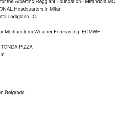
rk for the Albertino Reggiani Foundation - Mirandola MO
ONAL Headquarters in Milan
tto Lodigiano LO
er for Medium-term Weather Forecasting, ECMWF
ng: TONDA PIZZA
om
 in Belgrade