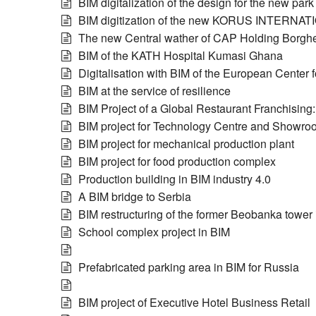
BIM digitalization of the design for the new pa
BIM digitization of the new KORUS INTERNATI
The new Central wather of CAP Holding Borghe
BIM of the KATH Hospital Kumasi Ghana
Digitalisation with BIM of the European Cent
BIM at the service of resilience
BIM Project of a Global Restaurant Franchisi
BIM project for Technology Centre and Showro
BIM project for mechanical production plant
BIM project for food production complex
Production building in BIM industry 4.0
A BIM bridge to Serbia
BIM restructuring of the former Beobanka tower
School complex project in BIM
Prefabricated parking area in BIM for Russia
BIM project of Executive Hotel Business Retail