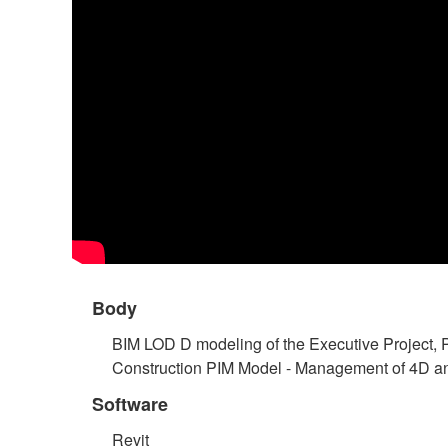
Body
BIM LOD D modeling of the Executive Project, 
Construction PIM Model - Management of 4D a
Software
Revit