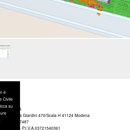
on è
e Civile
icca su
 di MODENA
pure
ionale 70 Via Giardini 470/Scala H 41124 Modena
.
+39 059 9787487
O412103 - P.I.V.A.03721540361