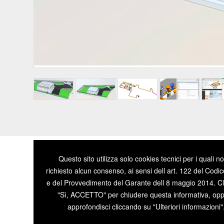
Questo sito utilizza solo cookies tecnici per i quali n
richiesto alcun consenso, ai sensi dell art. 122 del Codic
e del Provvedimento del Garante dell 8 maggio 2014. Cl
Sede di CARPI
Sede
"Sì, ACCETTO" per chiudere questa informativa, op
Via Carracci, N.15 - 41012, Carpi (MO) - ITALY
Direz
approfondisci cliccando su "Ulteriori informazioni"
Tel. +39 059 6550586
Tel. 
REA M